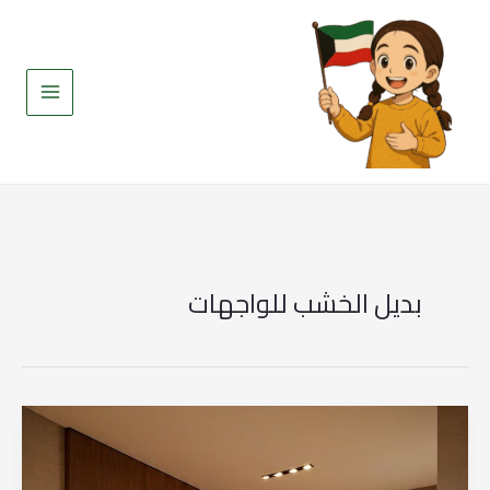
خطي
لى
لمحتوى
بديل الخشب للواجهات
بديل
الخشب
خارجي