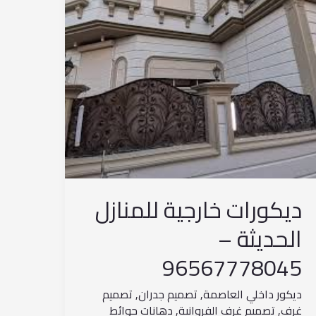
–
96567778045
ديكورات خارجية للمنازل
الحديثة –
96567778045
ديكور داخلي العاصمة
,
تصميم جدران
,
تصميم
غرف
,
تصميم غرف الفروانية
,
دهانات حوائط