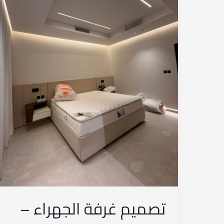
96567778045
تصميم غرفة الجهراء –