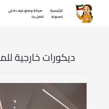
خطي
لى
الرئيسية
صيانة وصبغ غرف داخلي
ص
لمحتوى
المدونة
اتصل بنا
ديكورات خارجية للمن
تصميم
غرفة
الجهراء
–