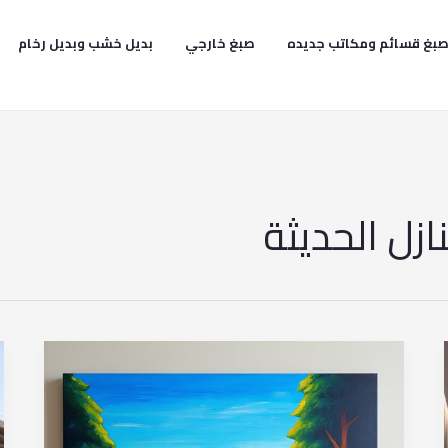
بغ قسائم ومكاتب جديده
صبغ خارجي
بديل خشب وبديل رخام
ازل الحديثة
ديكور
منزل
الفروانية
–