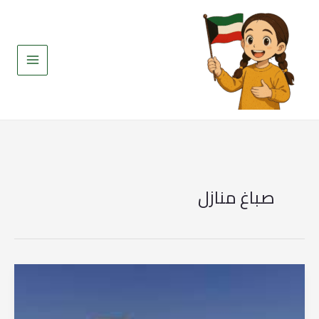
خطي
لى
لمحتوى
صباغ منازل
صباغ
خشب