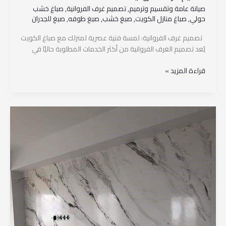
صيانة عامة وتقسيم وترميم
,
تصميم غرف الفروانية
,
صباغ خشب
حولي
,
صباغ منازل الكويت
,
صبغ خشب
,
صبغ طوفه
,
صبغ للجدران
تصميم غرف الفروانية: لمسة فنية عصرية لمنزلك مع صباغ الكويت
يُعد تصميم الغرف الفروانية من أكثر الخدمات المطلوبة حاليًا في
قراءة المزيد »
بديل
الرخام
مبارك
الكبير
–
96567778045