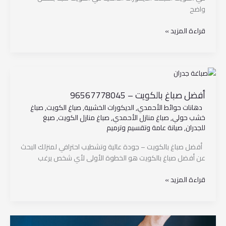
واضح
قراءة المزيد »
أفضل
صباغ
أفضل صباغ بالكويت – 96567778045
بالكويت
–
دهانات حوائط الأحمدي
,
الديكورات الخشبية
,
صباغ الكويت
,
صباغ
96567778045
خشب حولي
,
صباغ منازل الأحمدي
,
صباغ منازل الكويت
,
صبغ
للجدران
,
صيانة عامة وتقسيم وترميم
أفضل صباغ بالكويت – جودة عالية وتشطيب احترافي لمنزلك البحث
عن أفضل صباغ بالكويت هو الخطوة الأولى لأي شخص يرغب
قراءة المزيد »
صباغ