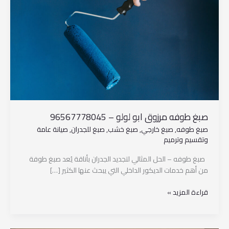
لولو
–
96567778045
صبغ طوفه مرزوق ابو لولو – 96567778045
صبغ طوفه
,
صبغ خارجي
,
صبغ خشب
,
صبغ للجدران
,
صيانة عامة
وتقسيم وترميم
صبغ طوفه – الحل المثالي لتجديد الجدران بأناقة يُعد صبغ طوفة
من أهم خدمات الديكور الداخلي التي يبحث عنها الكثير […]
قراءة المزيد »