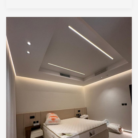
تصميم
غرف
صباغ
الكويت
–
96567778045