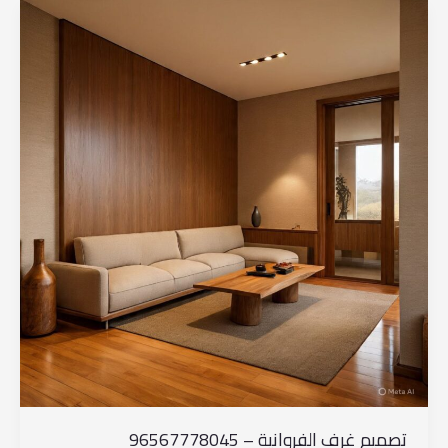
تصميم
غرف
الفروانية
–
96567778045
تصميم غرف الفروانية – 96567778045