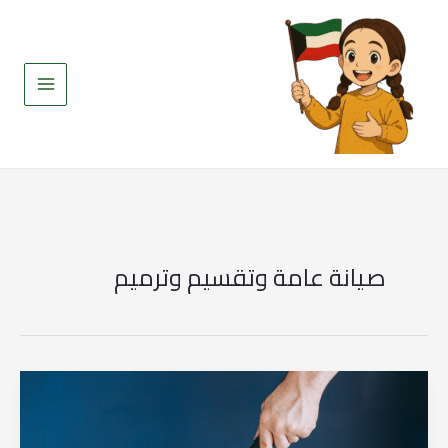
خطي
لى
لمحتوى
صيانة عامة وتقسيم وترميم
صبغ
طوفه
مرزوق
ابو