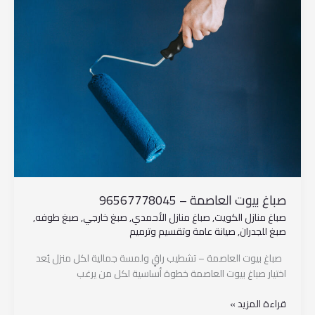
بيوت
العاصمة
–
96567778045
صباغ بيوت العاصمة – 96567778045
صباغ منازل الكويت
,
صباغ منازل الأحمدي
,
صبغ خارجي
,
صبغ طوفه
,
صبغ للجدران
,
صيانة عامة وتقسيم وترميم
صباغ بيوت العاصمة – تشطيب راقٍ ولمسة جمالية لكل منزل يُعد
اختيار صباغ بيوت العاصمة خطوة أساسية لكل من يرغب
قراءة المزيد »