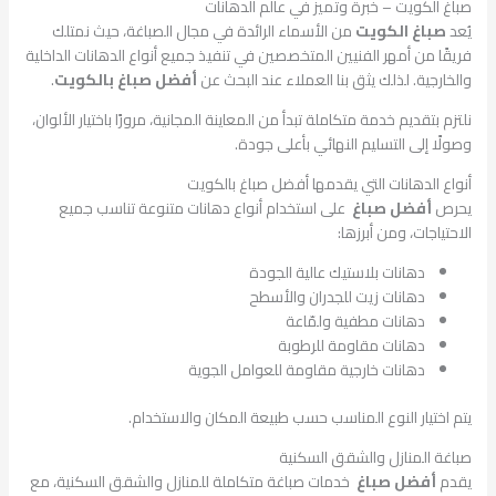
صباغ الكويت – خبرة وتميز في عالم الدهانات
يُعد
صباغ الكويت
من الأسماء الرائدة في مجال الصباغة، حيث نمتلك
فريقًا من أمهر الفنيين المتخصصين في تنفيذ جميع أنواع الدهانات الداخلية
والخارجية. لذلك يثق بنا العملاء عند البحث عن
أفضل صباغ بالكويت
.
نلتزم بتقديم خدمة متكاملة تبدأ من المعاينة المجانية، مرورًا باختيار الألوان،
وصولًا إلى التسليم النهائي بأعلى جودة.
أنواع الدهانات التي يقدمها أفضل صباغ بالكويت
يحرص
أفضل صباغ
على استخدام أنواع دهانات متنوعة تناسب جميع
الاحتياجات، ومن أبرزها:
دهانات بلاستيك عالية الجودة
دهانات زيت للجدران والأسطح
دهانات مطفية ولمّاعة
دهانات مقاومة للرطوبة
دهانات خارجية مقاومة للعوامل الجوية
يتم اختيار النوع المناسب حسب طبيعة المكان والاستخدام.
صباغة المنازل والشقق السكنية
يقدم
أفضل صباغ
خدمات صباغة متكاملة للمنازل والشقق السكنية، مع