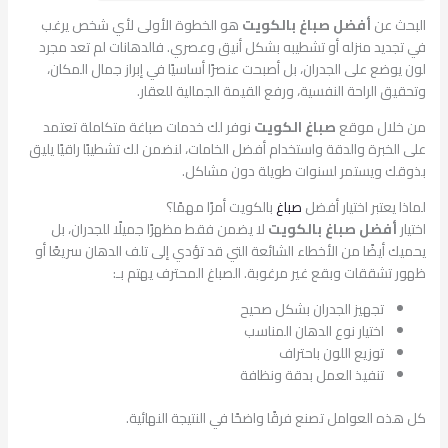
البحث عن
أفضل صباغ بالكويت
هو الخطوة الأولى لأي شخص يرغب
في تجديد منزله أو تشطيبه بشكل أنيق وعصري. فالدهانات لم تعد مجرد
لون يوضع على الجدران، بل أصبحت عنصرًا أساسيًا في إبراز جمال المكان،
وتحقيق الراحة النفسية، ورفع القيمة الجمالية للعقار.
من خلال موقع
صباغ الكويت
نوفر لك خدمات صباغة متكاملة تعتمد
على الخبرة والدقة واستخدام أفضل الخامات، لنضمن لك تشطيبًا راقيًا يليق
بذوقك ويستمر لسنوات طويلة دون مشاكل.
لماذا يعتبر اختيار أفضل
صباغ
بالكويت أمرًا مهمًا؟
اختيار
أفضل صباغ بالكويت
لا يضمن فقط مظهرًا جميلًا للجدران، بل
يحميك أيضًا من الأخطاء الشائعة التي قد تؤدي إلى تلف الدهان سريعًا أو
ظهور تشققات وبقع غير مرغوبة. الصباغ المحترف يهتم بـ:
تجهيز الجدران بشكل صحيح
اختيار نوع الدهان المناسب
توزيع اللون باحتراف
تنفيذ العمل بدقة ونظافة
كل هذه العوامل تصنع فرقًا واضحًا في النتيجة النهائية.