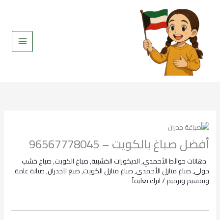
خطي
لى
لمحتوى
أفضل صباغ بالكويت – 96567778045
دهانات حوائط الأحمدي
,
الديكورات الخشبية
,
صباغ الكويت
,
صباغ خشب
حولي
,
صباغ منازل الأحمدي
,
صباغ منازل الكويت
,
صبغ للجدران
,
صيانة عامة
وتقسيم وترميم
/
اترك تعليقاً