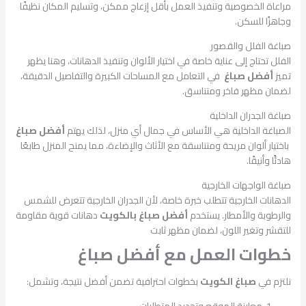
مراعاة الخصوصية وتنفيذ العمل بأقل إزعاج ممكن، وتسليم المكان نظيفًا
وجاهزًا للسكن.
صباغة الفلل والقصور
الفلل تحتاج إلى عناية خاصة في اختيار الألوان وتنفيذ الدهانات، وهنا يظهر
تميز
أفضل صباغ
في التعامل مع المساحات الكبيرة والتفاصيل الدقيقة،
لضمان مظهر فاخر ومتناسق.
صباغة الجدران الداخلية
الصباغة الداخلية هي الأساس في جمال أي منزل، لذلك يهتم
أفضل صباغ
باختيار ألوان مريحة ومتناسقة مع الأثاث والإضاءة، مما يمنح المنزل طابعًا
هادئًا وأنيقًا.
صباغة الواجهات الخارجية
الدهانات الخارجية تتطلب خبرة خاصة، لأن الجدران الخارجية تتعرض للشمس
والرطوبة والأمطار. يستخدم
أفضل صباغ بالكويت
دهانات قوية مقاومة
للتقشر وتغير اللون، لضمان مظهر ثابت
خطوات العمل مع أفضل صباغ
نلتزم في
صباغ الكويت
بخطوات احترافية تضمن أفضل نتيجة، وتشمل:
معاينة الموقع وتحديد المتطلبات